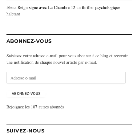
Elena Reign signe avec La Chambre 12 un thriller psychologique
haletant
ABONNEZ-VOUS
Saisissez votre adresse e-mail pour vous abonner à ce blog et recevoir
une notification de chaque nouvel article par e-mail.
A
d
r
e
ABONNEZ-VOUS
s
Rejoignez les 107 autres abonnés
s
e
e
-
SUIVEZ-NOUS
m