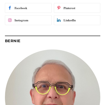
a
i
Facebook
Pinterest
l
Instagram
LinkedIn
BERNIE