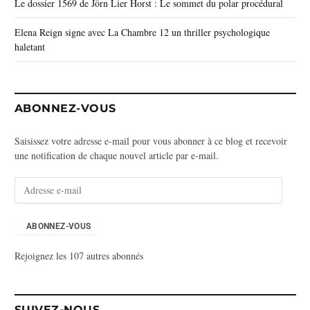
Le dossier 1569 de Jörn Lier Horst : Le sommet du polar procédural
Elena Reign signe avec La Chambre 12 un thriller psychologique
haletant
ABONNEZ-VOUS
Saisissez votre adresse e-mail pour vous abonner à ce blog et recevoir
une notification de chaque nouvel article par e-mail.
A
d
r
e
ABONNEZ-VOUS
s
Rejoignez les 107 autres abonnés
s
e
e
-
SUIVEZ-NOUS