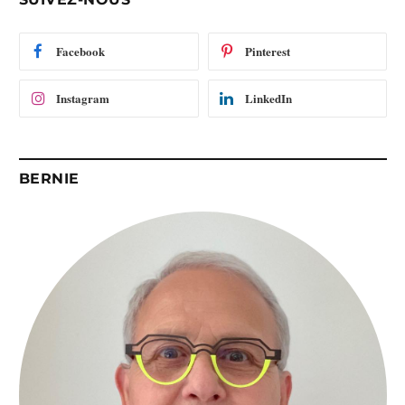
m
a
i
Facebook
Pinterest
l
Instagram
LinkedIn
BERNIE