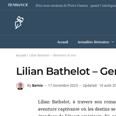
TENDANCE
Accueil
Actualités littéraires
Accueil
»
Lilian Bathelot – Geronimo et moi
Lilian Bathelot – G
By
Bernie
17 novembre 2023
Updated:
16 août 2
Lilian Bathelot, à travers son ro
aventure captivante où les destins s