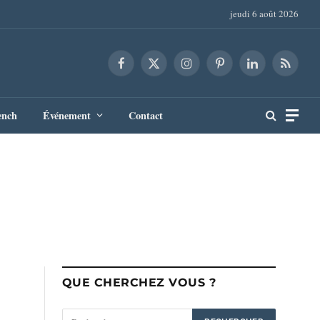
jeudi 6 août 2026
Facebook
X
Instagram
Pinterest
LinkedIn
RSS
(Twitter)
ench
Événement
Contact
QUE CHERCHEZ VOUS ?