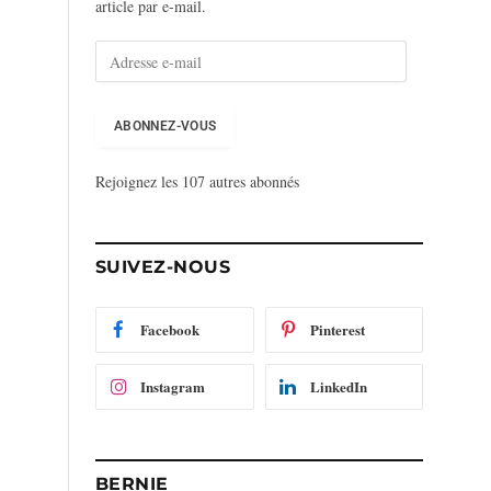
article par e-mail.
A
d
r
e
ABONNEZ-VOUS
s
s
Rejoignez les 107 autres abonnés
e
e
-
m
SUIVEZ-NOUS
a
i
l
Facebook
Pinterest
Instagram
LinkedIn
BERNIE