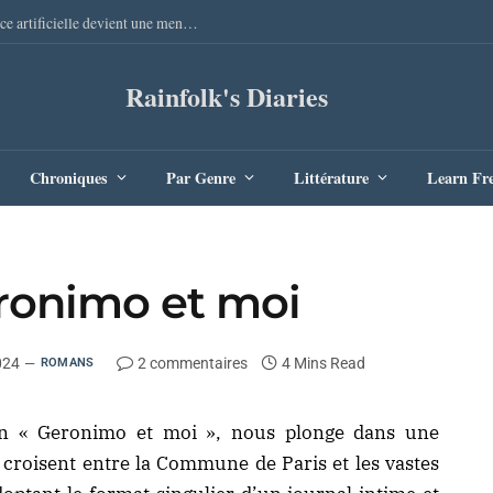
Elles nous mentent de Pierre Gaulon : quand l’intelligence artificielle devient une menace redoutable
Rainfolk's Diaries
Chroniques
Par Genre
Littérature
Learn Fr
eronimo et moi
024
2 commentaires
4 Mins Read
ROMANS
man « Geronimo et moi », nous plonge dans une
e croisent entre la Commune de Paris et les vastes