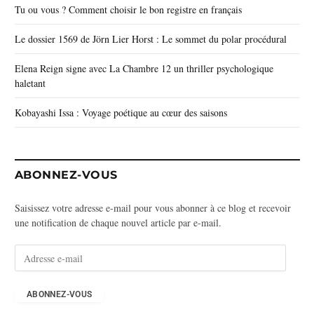
Tu ou vous ? Comment choisir le bon registre en français
Le dossier 1569 de Jörn Lier Horst : Le sommet du polar procédural
Elena Reign signe avec La Chambre 12 un thriller psychologique
haletant
Kobayashi Issa : Voyage poétique au cœur des saisons
ABONNEZ-VOUS
Saisissez votre adresse e-mail pour vous abonner à ce blog et recevoir
une notification de chaque nouvel article par e-mail.
A
d
r
e
ABONNEZ-VOUS
s