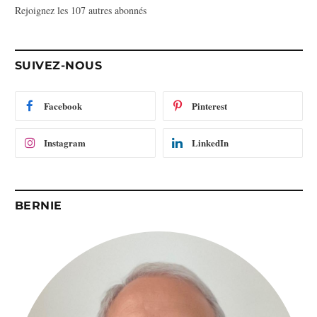
Rejoignez les 107 autres abonnés
s
e
e
-
SUIVEZ-NOUS
m
a
i
Facebook
Pinterest
l
Instagram
LinkedIn
BERNIE