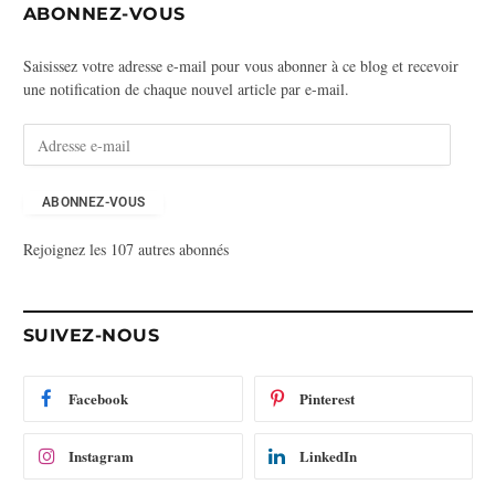
ABONNEZ-VOUS
Saisissez votre adresse e-mail pour vous abonner à ce blog et recevoir
une notification de chaque nouvel article par e-mail.
A
d
r
e
ABONNEZ-VOUS
s
Rejoignez les 107 autres abonnés
s
e
e
-
SUIVEZ-NOUS
m
a
i
Facebook
Pinterest
l
Instagram
LinkedIn