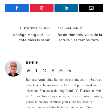
Facebook
Pinterest
LinkedIn
Email
PREVIOUS ARTICLE
NEXT ARTICLE
Nadège Margaud – La
8e édition des Nuits de la
tête dans le sapin
lecture : les temps forts
Bernie
Website
Facebook
X
Pinterest
Instagram
LinkedIn
(Twitter)
Bernard Arini, alias Bernie, est chroniqueur littéraire et
rédacteur web passionné de lecture depuis plus d'une
décennie. Fondateur du blog Rainfolk's Diaries en avril
2015, il explore chaque semaine romans, polars, fantasy,
poésie et bandes dessinées pour aider les lecteurs à
trouver leur prochaine lecture coup de cœur. Ses