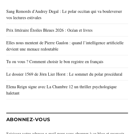
Sang Remords d’Audrey Degal : Le polar occitan qui va bouleverser
vos lectures estivales
Prix littéraire Étoiles Bleues 2026 : Océan et livres
Elles nous mentent de Pierre Gaulon : quand l’intelligence artificielle
devient une menace redoutable
Tu ou vous ? Comment choisir le bon registre en français
Le dossier 1569 de Jörn Lier Horst : Le sommet du polar procédural
Elena Reign signe avec La Chambre 12 un thriller psychologique
haletant
ABONNEZ-VOUS
Saisissez votre adresse e-mail pour vous abonner à ce blog et recevoir