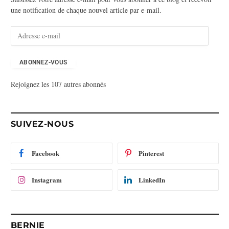
une notification de chaque nouvel article par e-mail.
A
d
r
e
ABONNEZ-VOUS
s
Rejoignez les 107 autres abonnés
s
e
e
-
SUIVEZ-NOUS
m
a
i
Facebook
Pinterest
l
Instagram
LinkedIn
BERNIE