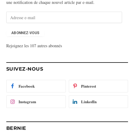
une notification de chaque nouvel article par e-mail.
A
d
r
e
ABONNEZ-VOUS
s
Rejoignez les 107 autres abonnés
s
e
e
-
SUIVEZ-NOUS
m
a
i
Facebook
Pinterest
l
Instagram
LinkedIn
BERNIE