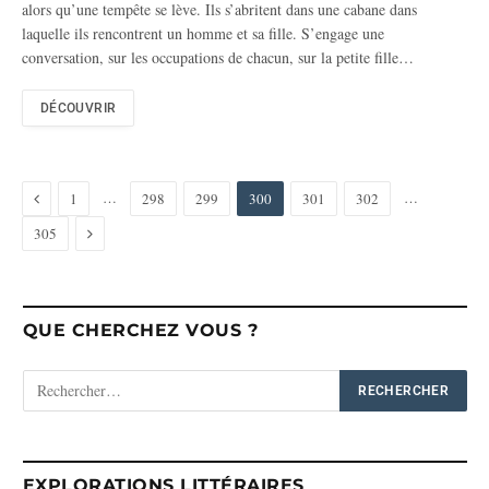
alors qu’une tempête se lève. Ils s’abritent dans une cabane dans
laquelle ils rencontrent un homme et sa fille. S’engage une
conversation, sur les occupations de chacun, sur la petite fille…
DÉCOUVRIR
Previous
…
…
1
298
299
300
301
302
Next
305
QUE CHERCHEZ VOUS ?
EXPLORATIONS LITTÉRAIRES