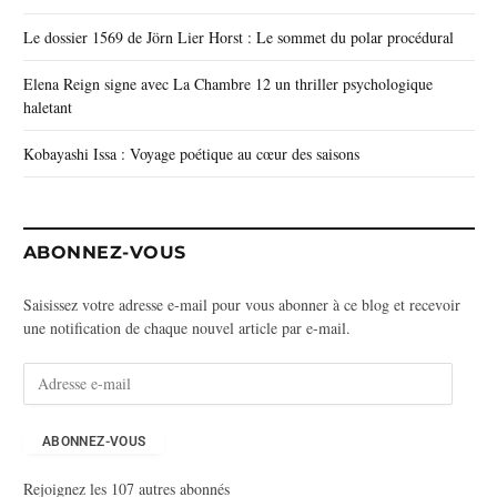
Le dossier 1569 de Jörn Lier Horst : Le sommet du polar procédural
Elena Reign signe avec La Chambre 12 un thriller psychologique
haletant
Kobayashi Issa : Voyage poétique au cœur des saisons
ABONNEZ-VOUS
Saisissez votre adresse e-mail pour vous abonner à ce blog et recevoir
une notification de chaque nouvel article par e-mail.
A
d
r
e
ABONNEZ-VOUS
s
Rejoignez les 107 autres abonnés
s