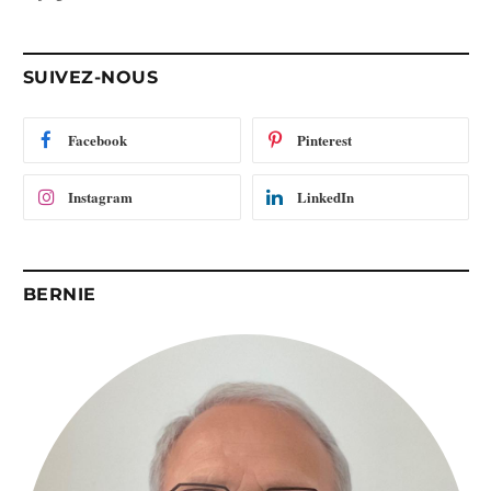
e
e
-
SUIVEZ-NOUS
m
a
i
Facebook
Pinterest
l
Instagram
LinkedIn
BERNIE