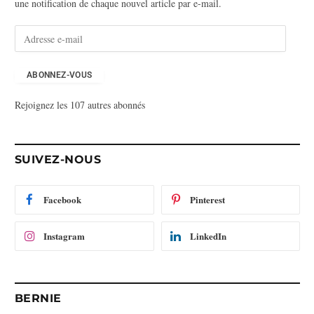
une notification de chaque nouvel article par e-mail.
A
d
r
e
ABONNEZ-VOUS
s
Rejoignez les 107 autres abonnés
s
e
e
-
SUIVEZ-NOUS
m
a
i
Facebook
Pinterest
l
Instagram
LinkedIn
BERNIE