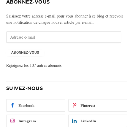
ABONNEZ-VOUS
Saisissez votre adresse e-mail pour vous abonner à ce blog et recevoir
une notification de chaque nouvel article par e-mail.
A
d
r
e
ABONNEZ-VOUS
s
Rejoignez les 107 autres abonnés
s
e
e
-
SUIVEZ-NOUS
m
a
i
Facebook
Pinterest
l
Instagram
LinkedIn