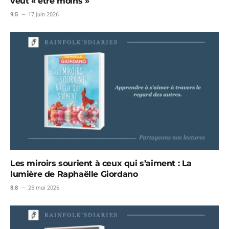
veut « être moins »
9.5
17 juin 2026
Les miroirs sourient à ceux qui s’aiment : La
lumière de Raphaëlle Giordano
8.8
25 mai 2026