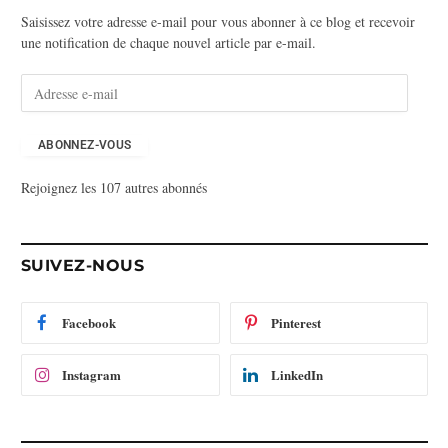
Saisissez votre adresse e-mail pour vous abonner à ce blog et recevoir
une notification de chaque nouvel article par e-mail.
A
d
r
e
ABONNEZ-VOUS
s
Rejoignez les 107 autres abonnés
s
e
e
-
SUIVEZ-NOUS
m
a
i
Facebook
Pinterest
l
Instagram
LinkedIn