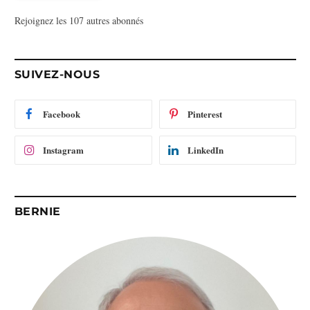
s
Rejoignez les 107 autres abonnés
s
e
e
-
SUIVEZ-NOUS
m
a
i
Facebook
Pinterest
l
Instagram
LinkedIn
BERNIE