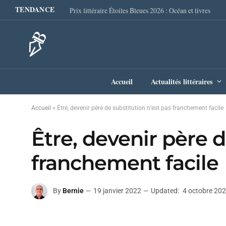
TENDANCE
Prix littéraire Étoiles Bleues 2026 : Océan et livres
Accueil
Actualités littéraires
Accueil
»
Être, devenir père de substitution n’est pas franchement facile
Être, devenir père d
franchement facile
By
Bernie
19 janvier 2022
Updated:
4 octobre 20