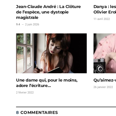
Jean-Claude André : La Clôture
Danya : le
de l’espèce, une dystopie
Olivier Ero
magistrale
11 avril 2022
9.4
2 juin 2026
Une dame qui, pour le moins,
Qu’aimez-
adore l’écriture…
26 janvier 2022
2 février 2022
8
COMMENTAIRES