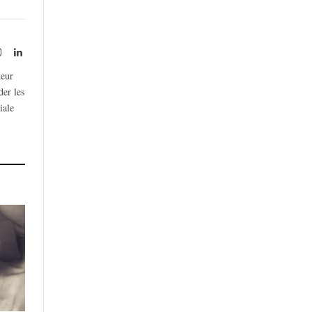
rest
Instagram
LinkedIn
teur
der les
iale