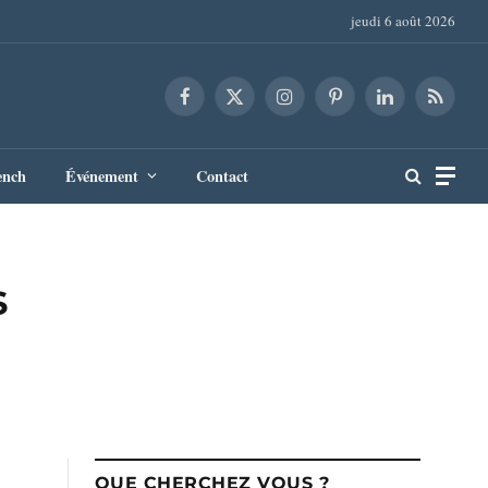
jeudi 6 août 2026
Facebook
X
Instagram
Pinterest
LinkedIn
RSS
(Twitter)
ench
Événement
Contact
s
QUE CHERCHEZ VOUS ?