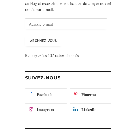
ce blog et recevoir une notification de chaque nouvel
article par e-mail.
A
d
r
e
ABONNEZ-VOUS
s
s
Rejoignez les 107 autres abonnés
e
e
-
m
SUIVEZ-NOUS
a
i
l
Facebook
Pinterest
Instagram
LinkedIn