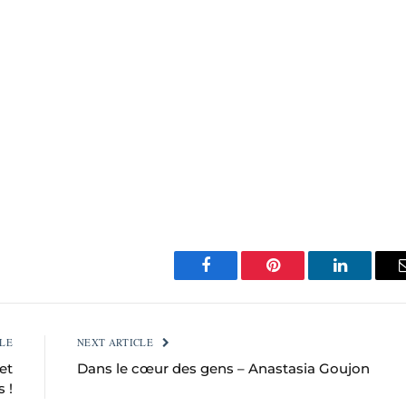
Facebook
Pinterest
LinkedIn
LE
NEXT ARTICLE
et
Dans le cœur des gens – Anastasia Goujon
s !