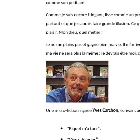
comme son petit ami.
Comme je suis encore fringant, lisse comme un premi
partout et que je saurais faire grande illusion. Ce 
plaisir. Mon dieu, quel métier !
Je ne me plains pas et gagne bien ma vie. Il m’arriv
ma vie ne sera plus la même : je devrais être moi, c
Une micro-fiction signée
Yves Carchon
, écrivain, 
"
Riquet m'a tuer
",
"
Vieux démons
",