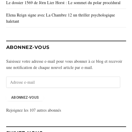
Le dossier 1569 de Jörn Lier Horst : Le sommet du polar procédural
Elena Reign signe avec La Chambre 12 un thriller psychologique
haletant
ABONNEZ-VOUS
Saisissez votre adresse e-mail pour vous abonner à ce blog et recevoir
une notification de chaque nouvel article par e-mail.
A
d
r
e
ABONNEZ-VOUS
s
Rejoignez les 107 autres abonnés
s
e
e
-