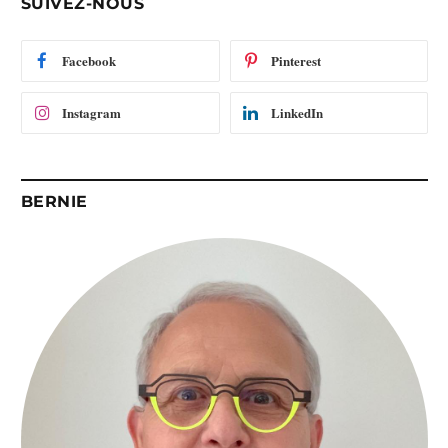
SUIVEZ-NOUS
m
a
i
Facebook
Pinterest
l
Instagram
LinkedIn
BERNIE