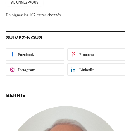
e
ABONNEZ-VOUS
s
Rejoignez les 107 autres abonnés
s
e
e
-
SUIVEZ-NOUS
m
a
i
Facebook
Pinterest
l
Instagram
LinkedIn
BERNIE