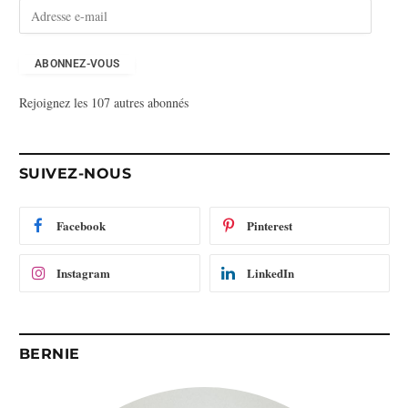
A
d
r
e
ABONNEZ-VOUS
s
Rejoignez les 107 autres abonnés
s
e
e
-
SUIVEZ-NOUS
m
a
i
Facebook
Pinterest
l
Instagram
LinkedIn
BERNIE