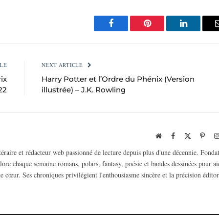
Facebook
Pinterest
LinkedIn
LE
NEXT ARTICLE
ix
Harry Potter et l’Ordre du Phénix (Version
22
illustrée) – J.K. Rowling
Website
Facebook
X
Pinte
(Twitter)
ttéraire et rédacteur web passionné de lecture depuis plus d'une décennie. Fonda
plore chaque semaine romans, polars, fantasy, poésie et bandes dessinées pour ai
e cœur. Ses chroniques privilégient l'enthousiasme sincère et la précision éditor