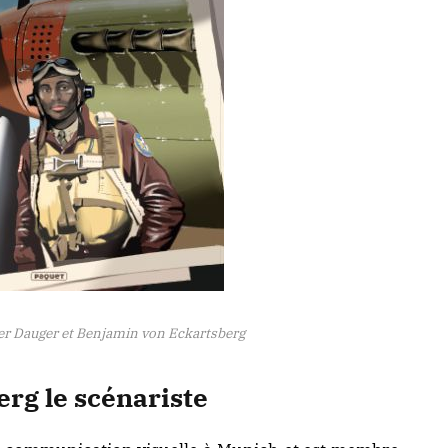
er Dauger et Benjamin von Eckartsberg
rg le scénariste