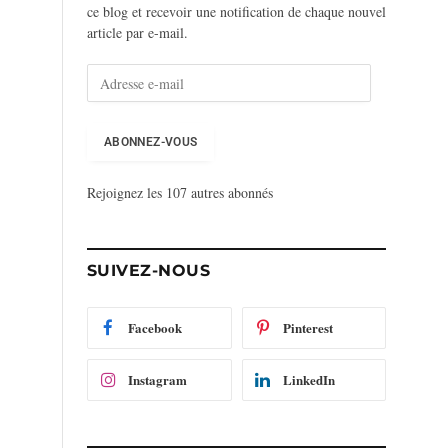
ce blog et recevoir une notification de chaque nouvel
article par e-mail.
A
d
r
e
ABONNEZ-VOUS
s
s
Rejoignez les 107 autres abonnés
e
e
-
m
SUIVEZ-NOUS
a
i
l
Facebook
Pinterest
Instagram
LinkedIn