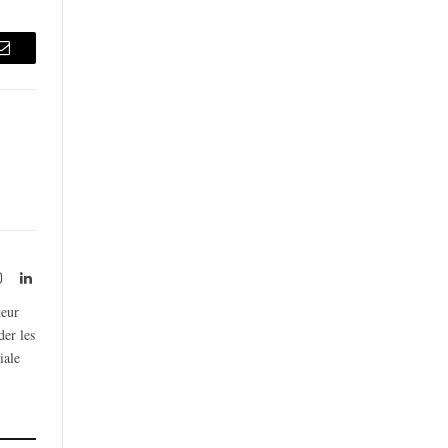
Email
rest
Instagram
LinkedIn
teur
der les
iale