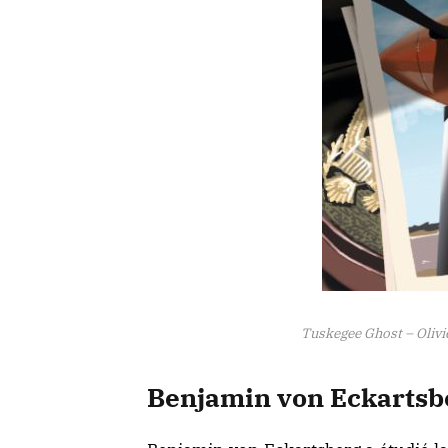
Tuskegee Ghost – Olivi
Benjamin von Eckartsbe