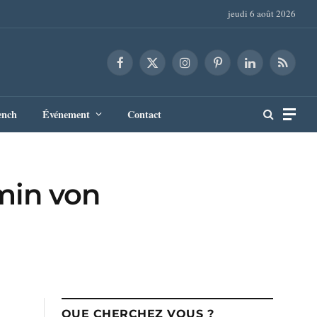
jeudi 6 août 2026
Facebook
X
Instagram
Pinterest
LinkedIn
RSS
(Twitter)
ench
Événement
Contact
min von
QUE CHERCHEZ VOUS ?