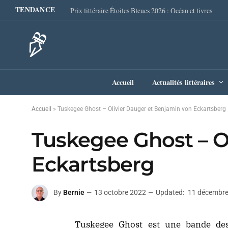
TENDANCE
Prix littéraire Étoiles Bleues 2026 : Océan et livres
Accueil
Actualités littéraires
Accueil
»
Tuskegee Ghost – Olivier Dauger et Benjamin von Eckartsberg
Tuskegee Ghost – O
Eckartsberg
By
Bernie
13 octobre 2022
Updated:
11 décembr
Tuskegee Ghost est une bande dess