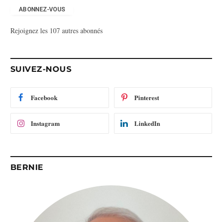
e
ABONNEZ-VOUS
s
Rejoignez les 107 autres abonnés
s
e
e
-
SUIVEZ-NOUS
m
a
i
Facebook
Pinterest
l
Instagram
LinkedIn
BERNIE