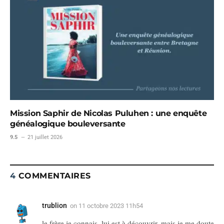
Mission Saphir de Nicolas Puluhen : une enquête
généalogique bouleversante
9.5
21 juillet 2026
4
COMMENTAIRES
trublion
on
11 octobre 2023 11h54
le frère je connais, lui est à découvrir, mais je me doute