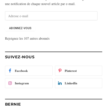
une notification de chaque nouvel article par e-mail.
A
d
r
e
ABONNEZ-VOUS
s
Rejoignez les 107 autres abonnés
s
e
e
-
SUIVEZ-NOUS
m
a
i
Facebook
Pinterest
l
Instagram
LinkedIn
BERNIE