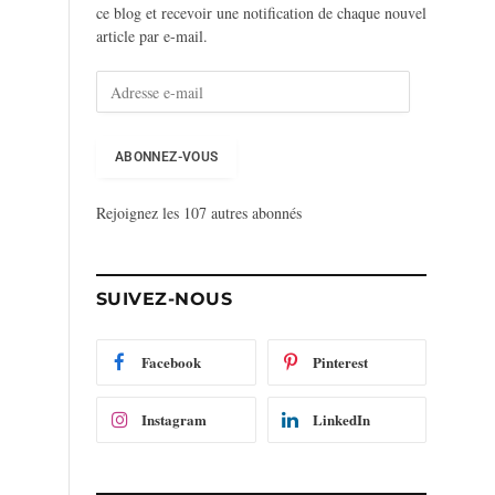
ce blog et recevoir une notification de chaque nouvel
article par e-mail.
A
d
r
e
ABONNEZ-VOUS
s
s
Rejoignez les 107 autres abonnés
e
e
-
m
SUIVEZ-NOUS
a
i
l
Facebook
Pinterest
Instagram
LinkedIn