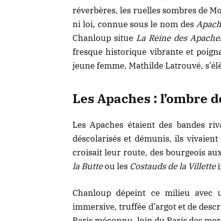
réverbères, les ruelles sombres de M
ni loi, connue sous le nom des
Apach
Chanloup situe
La Reine des Apache
fresque historique vibrante et poigna
jeune femme, Mathilde Latrouvé, s’élè
Les Apaches : l’ombre 
Les Apaches étaient des bandes riva
déscolarisés et démunis, ils vivaien
croisait leur route, des bourgeois a
la Butte
ou les
Costauds de la Villette
i
Chanloup dépeint ce milieu avec u
immersive, truffée d’argot et de desc
Paris méconnu, loin du
Paris des mer