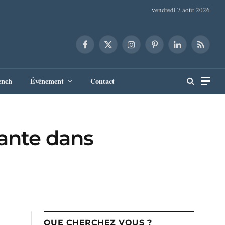
vendredi 7 août 2026
Facebook
X
Instagram
Pinterest
LinkedIn
RSS
(Twitter)
ench
Événement
Contact
ante dans
QUE CHERCHEZ VOUS ?