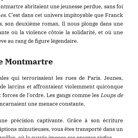
ontmartre abritaient une jeunesse perdue, sans foi
es
. C’est dans cet univers impitoyable que Franck
s
, son deuxième roman. Il nous plonge dans une
nte où la violence côtoie la solidarité, et où une
ve au rang de figure légendaire.
de Montmartre
les qui terrorisaient les rues de Paris. Jeunes,
t de larcins et affrontaient violemment quiconque
ux forces de l’ordre. Les gangs comme les
Loups de
ncarnaient une menace constante.
ne précision captivante. Grâce à son écriture
riptions minutieuses, vous êtes transporté dans un
veilles
, où la survie impose ses propres règles.