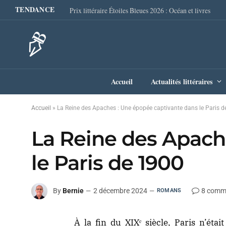
TENDANCE
Prix littéraire Étoiles Bleues 2026 : Océan et livres
Accueil
Actualités littéraires
Accueil
»
La Reine des Apaches : Une épopée captivante dans le Paris 
La Reine des Apach
le Paris de 1900
By
Bernie
2 décembre 2024
8 comm
ROMANS
À la fin du XIXᵉ siècle, Paris n’étai