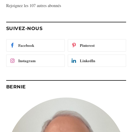
Rejoignez les 107 autres abonnés
s
e
e
-
SUIVEZ-NOUS
m
a
i
Facebook
Pinterest
l
Instagram
LinkedIn
BERNIE