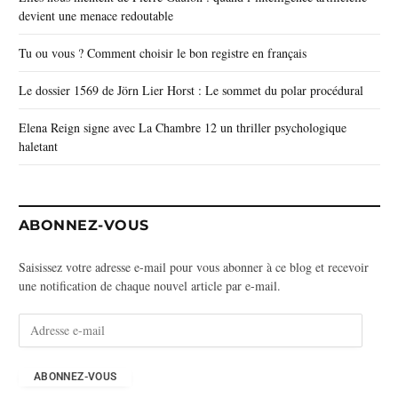
devient une menace redoutable
Tu ou vous ? Comment choisir le bon registre en français
Le dossier 1569 de Jörn Lier Horst : Le sommet du polar procédural
Elena Reign signe avec La Chambre 12 un thriller psychologique
haletant
ABONNEZ-VOUS
Saisissez votre adresse e-mail pour vous abonner à ce blog et recevoir
une notification de chaque nouvel article par e-mail.
A
d
r
e
ABONNEZ-VOUS
s