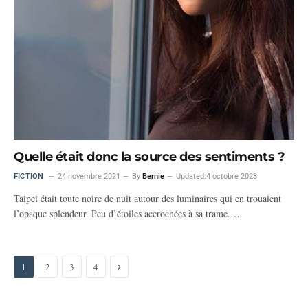
Quelle était donc la source des sentiments ?
FICTION
24 novembre 2021
By
Bernie
Updated:
4 octobre 2023
Taipei était toute noire de nuit autour des luminaires qui en trouaient
l’opaque splendeur. Peu d’étoiles accrochées à sa trame.…
Next
1
2
3
4