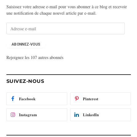
Saisissez votre adresse e-mail pour vous abonner à ce blog et recevoir
une notification de chaque nouvel article par e-mail.
A
d
r
e
ABONNEZ-VOUS
s
Rejoignez les 107 autres abonnés
s
e
e
-
SUIVEZ-NOUS
m
a
i
Facebook
Pinterest
l
Instagram
LinkedIn