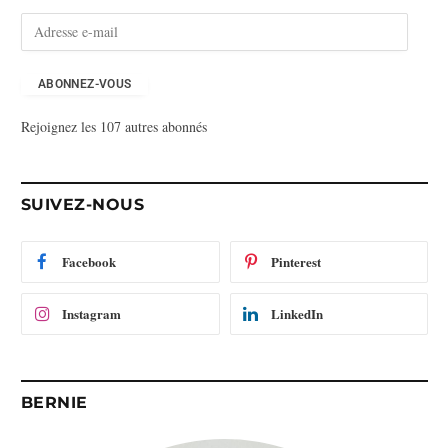
A
d
r
e
ABONNEZ-VOUS
s
Rejoignez les 107 autres abonnés
s
e
e
-
SUIVEZ-NOUS
m
a
i
Facebook
Pinterest
l
Instagram
LinkedIn
BERNIE