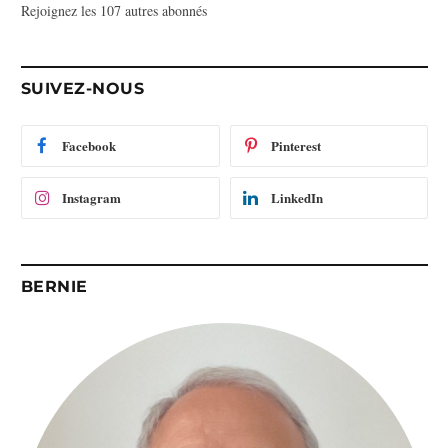
Rejoignez les 107 autres abonnés
s
e
e
-
SUIVEZ-NOUS
m
a
i
Facebook
Pinterest
l
Instagram
LinkedIn
BERNIE