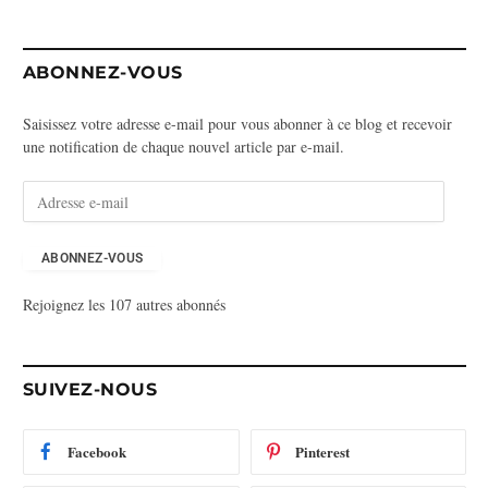
ABONNEZ-VOUS
Saisissez votre adresse e-mail pour vous abonner à ce blog et recevoir
une notification de chaque nouvel article par e-mail.
A
d
r
e
ABONNEZ-VOUS
s
Rejoignez les 107 autres abonnés
s
e
e
-
SUIVEZ-NOUS
m
a
i
Facebook
Pinterest
l