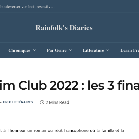
Sang Remords d’Audrey Degal : Le polar occitan qui va bouleverser vos lectures estivales
Rainfolk's Diaries
Chroniques
Par Genre
Littérature
Learn Fr
m Club 2022 : les 3 fina
2 Mins Read
PRIX LITTÉRAIRES
t à l’honneur un roman ou récit francophone où la famille et la