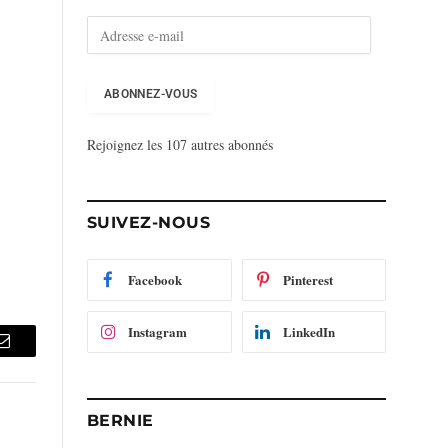
A
d
r
e
ABONNEZ-VOUS
s
s
Rejoignez les 107 autres abonnés
e
e
-
m
SUIVEZ-NOUS
a
i
l
Facebook
Pinterest
Instagram
LinkedIn
Email
BERNIE