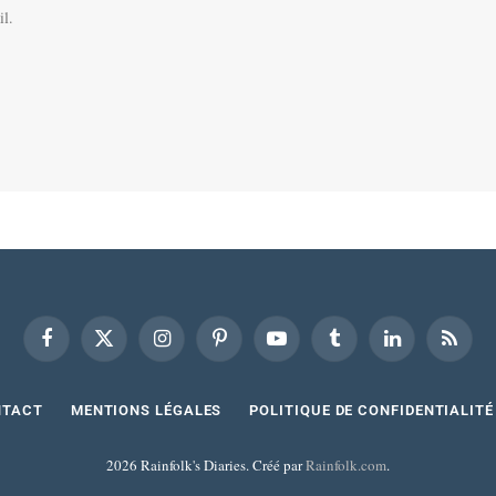
il.
Facebook
X
Instagram
Pinterest
YouTube
Tumblr
LinkedIn
RSS
(Twitter)
NTACT
MENTIONS LÉGALES
POLITIQUE DE CONFIDENTIALITÉ
2026 Rainfolk's Diaries. Créé par
Rainfolk.com
.