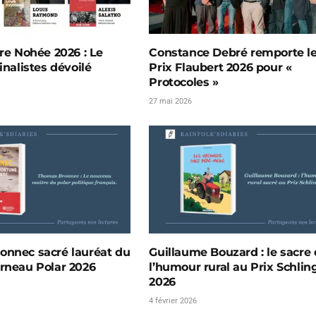
vre Nohée 2026 : Le
Constance Debré remporte l
inalistes dévoilé
Prix Flaubert 2026 pour «
Protocoles »
27 mai 2026
onnec sacré lauréat du
Guillaume Bouzard : le sacre
rneau Polar 2026
l’humour rural au Prix Schlin
2026
4 février 2026