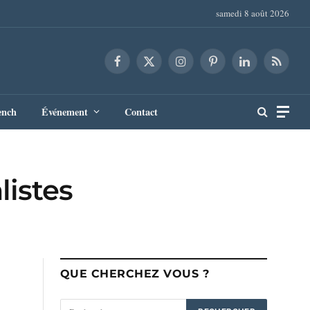
samedi 8 août 2026
Facebook
X
Instagram
Pinterest
LinkedIn
RSS
(Twitter)
ench
Événement
Contact
listes
QUE CHERCHEZ VOUS ?