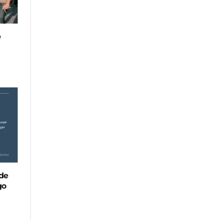
e
 de
go