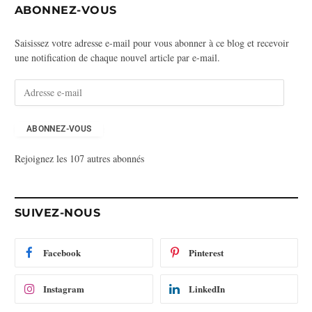
ABONNEZ-VOUS
Saisissez votre adresse e-mail pour vous abonner à ce blog et recevoir
une notification de chaque nouvel article par e-mail.
A
d
r
e
ABONNEZ-VOUS
s
Rejoignez les 107 autres abonnés
s
e
e
-
SUIVEZ-NOUS
m
a
i
Facebook
Pinterest
l
Instagram
LinkedIn