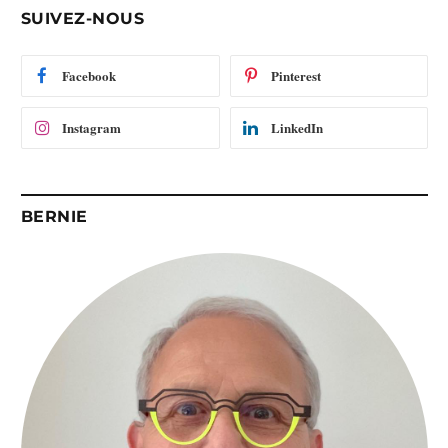
-
SUIVEZ-NOUS
m
a
i
Facebook
Pinterest
l
Instagram
LinkedIn
BERNIE