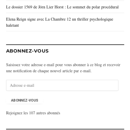
Le dossier 1569 de Jörn Lier Horst : Le sommet du polar procédural
Elena Reign signe avec La Chambre 12 un thriller psychologique
haletant
ABONNEZ-VOUS
Saisissez votre adresse e-mail pour vous abonner à ce blog et recevoir
une notification de chaque nouvel article par e-mail.
A
d
r
e
ABONNEZ-VOUS
s
Rejoignez les 107 autres abonnés
s
e
e