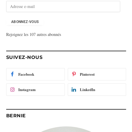
A
d
r
e
ABONNEZ-VOUS
s
Rejoignez les 107 autres abonnés
s
e
e
-
SUIVEZ-NOUS
m
a
i
Facebook
Pinterest
l
Instagram
LinkedIn
BERNIE