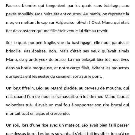
Fausses blondes qui tanguaient par les quais sans éclairage, aux
pavés mouillés. Nos nuits étaient courtes. Au matin, on reprenait la
mer, en mettant le cap sur Valparaiso, oh-oh ! C’est Manu qui était
fier de constater qu’une fille était venue lui dire au revoir.
Sur le quai, poupée fragile, vue du bastingage, elle nous paraissait
brindille. Pas épaisse, non. Mais c’était ses yeux qu’avait aimés
Manu, de grands yeux de braise. La mer enlaçait bientôt nos rêves
dans sa houle moqueuse, et notre cargo filait, évitant les mouettes
qui guettaient les gestes du cuisinier, sorti sur le pont.
Un long fifrelin, Léo, au regard placide, au cerveau de mouche, qui
riait quand l’un de nous se ramassait son lot de mer. Manu l’aurait
volontiers tué. Il avait un mal fou à supporter son rire brutal qui
montait tout en aigus et crescendo.
Un soir, lors d’une rixe avec un matelot, Léo avait bien failli passer
par-dessus bord. Les jours suivants, il s’était fait invisible, jusqu’à ce