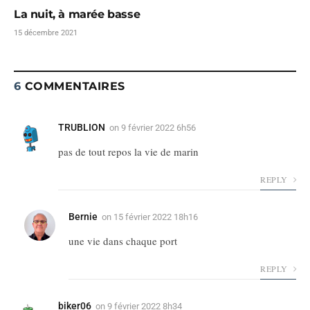
La nuit, à marée basse
15 décembre 2021
6
COMMENTAIRES
TRUBLION
on
9 février 2022 6h56
pas de tout repos la vie de marin
REPLY
Bernie
on
15 février 2022 18h16
une vie dans chaque port
REPLY
biker06
on
9 février 2022 8h34