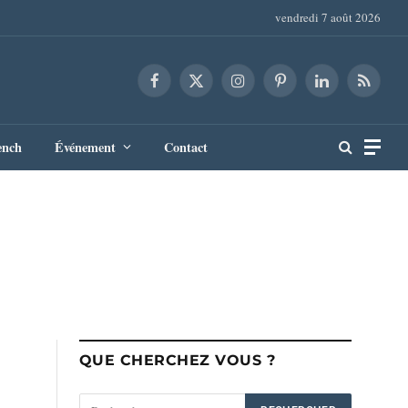
vendredi 7 août 2026
Facebook
X
Instagram
Pinterest
LinkedIn
RSS
(Twitter)
ench
Événement
Contact
QUE CHERCHEZ VOUS ?