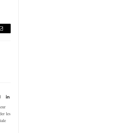
Email
rest
Instagram
LinkedIn
teur
der les
iale