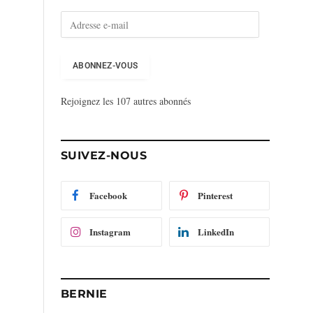
A
d
r
e
ABONNEZ-VOUS
s
s
Rejoignez les 107 autres abonnés
e
e
-
m
SUIVEZ-NOUS
a
i
l
Facebook
Pinterest
Instagram
LinkedIn
BERNIE