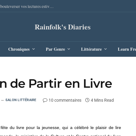
Sang Remords d’Audrey Degal : Le polar occitan qui va bouleverser vos lectures estivales
Rainfolk's Diaries
Chroniques
Par Genre
Littérature
Learn Fr
on de Partir en Livre
10 commentaires
4 Mins Read
SALON LITTÉRAIRE
fête du livre pour la jeunesse, qui a célébré le plaisir de lire