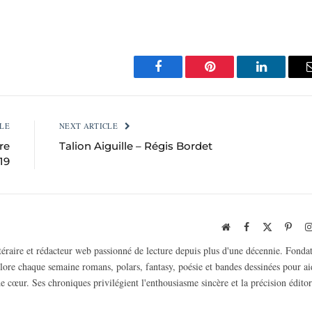
Facebook
Pinterest
LinkedIn
LE
NEXT ARTICLE
re
Talion Aiguille – Régis Bordet
19
Website
Facebook
X
Pinte
(Twitter)
ttéraire et rédacteur web passionné de lecture depuis plus d'une décennie. Fonda
plore chaque semaine romans, polars, fantasy, poésie et bandes dessinées pour ai
e cœur. Ses chroniques privilégient l'enthousiasme sincère et la précision éditor