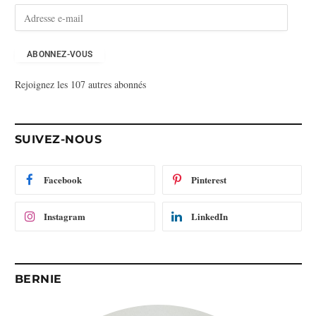
A
d
r
e
ABONNEZ-VOUS
s
Rejoignez les 107 autres abonnés
s
e
e
-
SUIVEZ-NOUS
m
a
i
Facebook
Pinterest
l
Instagram
LinkedIn
BERNIE