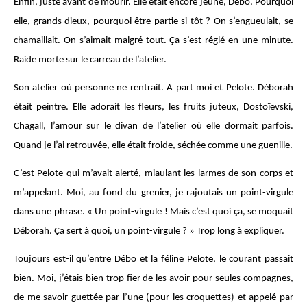
Enfin, juste avant de mourir. Elle était encore jeune, Débo. Pourquoi
elle, grands dieux, pourquoi être partie si tôt ? On s’engueulait, se
chamaillait. On s’aimait malgré tout. Ça s’est réglé en une minute.
Raide morte sur le carreau de l’atelier.
Son atelier où personne ne rentrait. A part moi et Pelote. Déborah
était peintre. Elle adorait les fleurs, les fruits juteux, Dostoïevski,
Chagall, l’amour sur le divan de l’atelier où elle dormait parfois.
Quand je l’ai retrouvée, elle était froide, séchée comme une guenille.
C’est Pelote qui m’avait alerté, miaulant les larmes de son corps et
m’appelant. Moi, au fond du grenier, je rajoutais un point-virgule
dans une phrase. « Un point-virgule ! Mais c’est quoi ça, se moquait
Déborah. Ça sert à quoi, un point-virgule ? » Trop long à expliquer.
Toujours est-il qu’entre Débo et la féline Pelote, le courant passait
bien. Moi, j’étais bien trop fier de les avoir pour seules compagnes,
de me savoir guettée par l’une (pour les croquettes) et appelé par