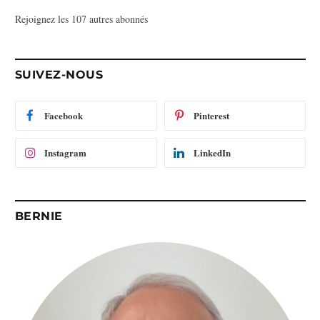
s
Rejoignez les 107 autres abonnés
s
e
e
-
SUIVEZ-NOUS
m
a
i
Facebook
Pinterest
l
Instagram
LinkedIn
BERNIE