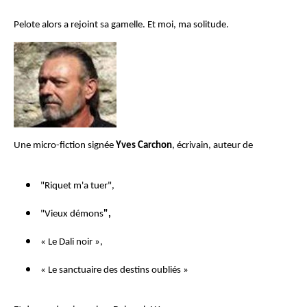
Pelote alors a rejoint sa gamelle. Et moi, ma solitude.
Une micro-fiction signée
Yves Carchon
, écrivain, auteur de
"
Riquet m'a tuer
",
"
Vieux démons
",
«
Le Dali noir
»,
«
Le sanctuaire des destins oubliés
»